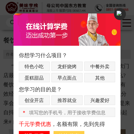
餐饮老板 “抖”起来，经营“秘籍”引热议
作者：美味学院
发布时间：2021-03-16
浏览量：18616
你想学习什么项目？
“餐饮开业怎么做活动才能让门店持续火爆?餐饮门
特色小吃
龙虾烧烤
中餐外卖
店最重要的、你一定要知道的三个数据,究竟是什么?
蛋糕甜品
早点面点
其他
餐饮业要如何有效控制成本?小成本开餐厅,要如何有
您学习的目的是？
效经营?”——这不是一场有关餐饮行业的精彩知识分
创业开店
推荐就业
兴趣爱好
享会,更不是一本有关餐饮运营的专业行业书籍,而是来
自抖音短视频平台上,一个主题为 #餐饮老板开工抖起
*
来# 的原创视频分享话题。
千元学费优惠
，名额有限，先到先得