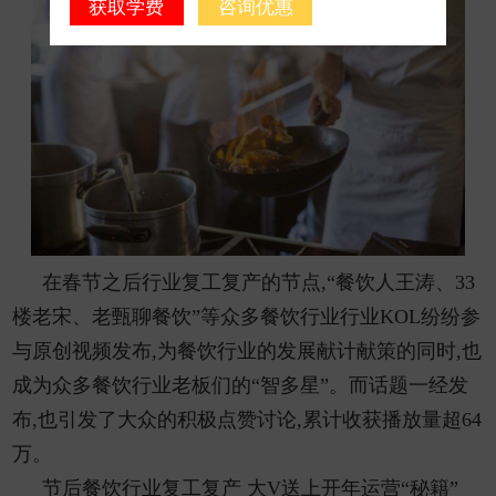
获取学费
咨询优惠
在春节之后行业复工复产的节点,“餐饮人王涛、33
楼老宋、老甄聊餐饮”等众多餐饮行业行业KOL纷纷参
与原创视频发布,为餐饮行业的发展献计献策的同时,也
成为众多餐饮行业老板们的“智多星”。而话题一经发
布,也引发了大众的积极点赞讨论,累计收获播放量超64
万。
节后餐饮行业复工复产 大V送上开年运营“秘籍”