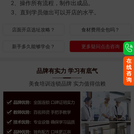
2、操作所有流程，制作出成品。
3、直到学员做出可以开店的水平。
店面开店选址攻略？
食材费用全包吗？
新手多久能够学会？
更多疑问点击咨询
在
线
品牌有实力 学习有底气
咨
询
美食培训连锁品牌 实力值得信赖