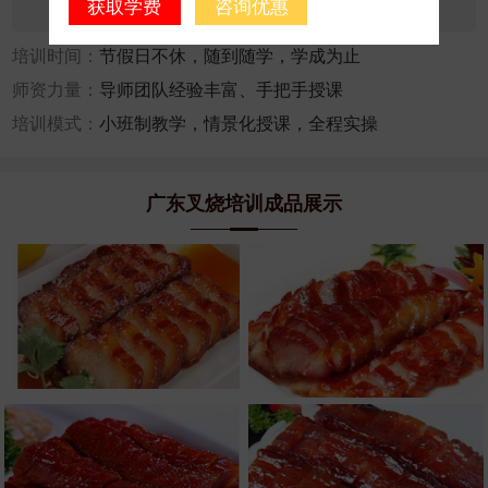
获取学费
咨询优惠
咨询人数：15688
报名人数：1202
培训时间：
节假日不休，随到随学，学成为止
师资力量：
导师团队经验丰富、手把手授课
培训模式：
小班制教学，情景化授课，全程实操
广东叉烧培训成品展示