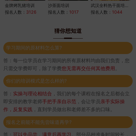
金牌烤乳猪培训
沙茶面培训
武汉全料热干面培...
报名人数：
3126
报名人数：
1017
报名人数：
1044
猜你想知道
学习期间的原材料怎么算?
答：每一位学员在学习期间的所有原材料均由我们负责，您
只需交学费即可，除了学费
您无需再交任何其他费用
。
你们的培训模式是怎么样的?
答：
实操与理论相结合
，我们的每个课程在报名之后都会立
即安排的教学老师
手把手亲自示范
，会让学员
亲手实际操
作，反复实践
，直到学员做出和老师差不多的口味。
报名之前能不能先尝味道再学?
答：
可以先品尝，满意后再学习
。部分品种准备时间较长，