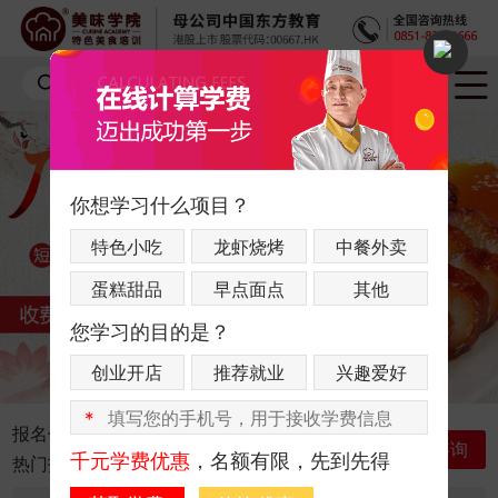
你想学习什么项目？
特色小吃
龙虾烧烤
中餐外卖
蛋糕甜品
早点面点
其他
您学习的目的是？
创业开店
推荐就业
兴趣爱好
*
报名优惠：
联系咨询老师获取最新优惠
立即咨询
千元学费优惠
，名额有限，先到先得
热门指数：