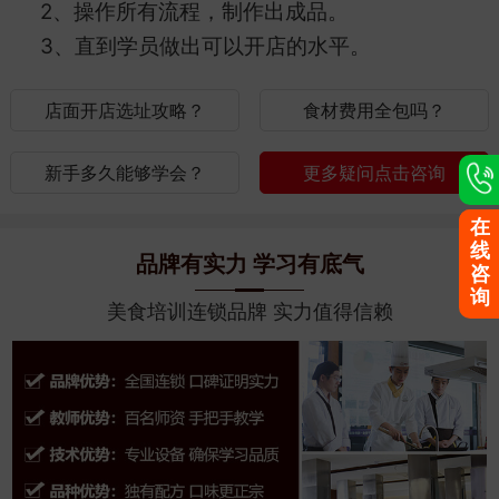
2、操作所有流程，制作出成品。
3、直到学员做出可以开店的水平。
店面开店选址攻略？
食材费用全包吗？
新手多久能够学会？
更多疑问点击咨询
在
线
品牌有实力 学习有底气
咨
询
美食培训连锁品牌 实力值得信赖