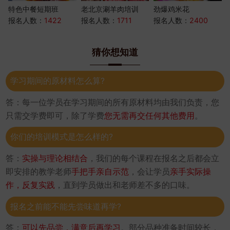
特色中餐短期班
老北京涮羊肉培训
劲爆鸡米花
报名人数：
1422
报名人数：
1711
报名人数：
2400
猜你想知道
学习期间的原材料怎么算?
答：每一位学员在学习期间的所有原材料均由我们负责，您
只需交学费即可，除了学费
您无需再交任何其他费用
。
你们的培训模式是怎么样的?
答：
实操与理论相结合
，我们的每个课程在报名之后都会立
即安排的教学老师
手把手亲自示范
，会让学员
亲手实际操
作，反复实践
，直到学员做出和老师差不多的口味。
报名之前能不能先尝味道再学?
答：
可以先品尝，满意后再学习
。部分品种准备时间较长，