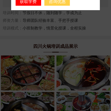
获取学费
咨询优惠
咨询人数：23081
报名人数：1794
培训时间：
节假日不休，随到随学，学成为止
师资力量：
导师团队经验丰富、手把手授课
培训模式：
小班制教学，情景化授课，全程实操
四川火锅培训成品展示