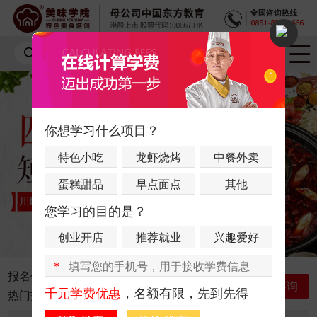
你想学习什么项目？
特色小吃
龙虾烧烤
中餐外卖
蛋糕甜品
早点面点
其他
您学习的目的是？
创业开店
推荐就业
兴趣爱好
*
报名优惠：
联系咨询老师获取最新优惠
立即咨询
千元学费优惠
，名额有限，先到先得
热门指数：