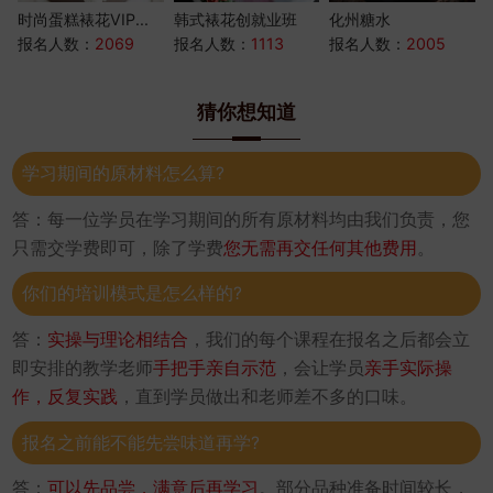
时尚蛋糕裱花VIP...
韩式裱花创就业班
化州糖水
报名人数：
2069
报名人数：
1113
报名人数：
2005
猜你想知道
学习期间的原材料怎么算?
答：每一位学员在学习期间的所有原材料均由我们负责，您
只需交学费即可，除了学费
您无需再交任何其他费用
。
你们的培训模式是怎么样的?
答：
实操与理论相结合
，我们的每个课程在报名之后都会立
即安排的教学老师
手把手亲自示范
，会让学员
亲手实际操
作，反复实践
，直到学员做出和老师差不多的口味。
报名之前能不能先尝味道再学?
答：
可以先品尝，满意后再学习
。部分品种准备时间较长，