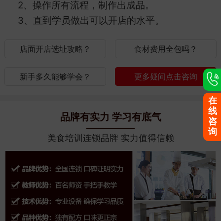
2、操作所有流程，制作出成品。
3、直到学员做出可以开店的水平。
店面开店选址攻略？
食材费用全包吗？
新手多久能够学会？
更多疑问点击咨询
在
线
品牌有实力 学习有底气
咨
询
美食培训连锁品牌 实力值得信赖