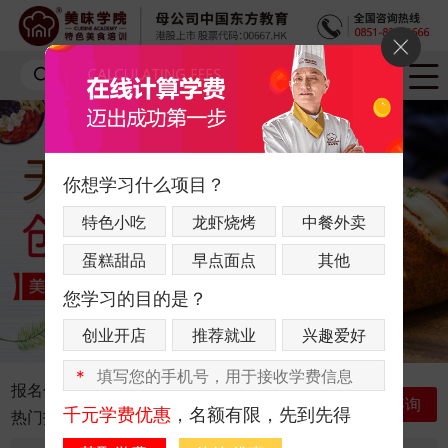
你想学习什么项目？
特色小吃
龙虾烧烤
中餐外卖
蛋糕甜品
早点面点
其他
您学习的目的是？
创业开店
推荐就业
兴趣爱好
*
报名优惠：
联系咨询老师获取最新优惠
立即咨询
千元学费优惠
，名额有限，先到先得
热门指数：