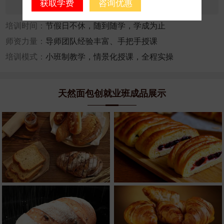
获取学费
咨询优惠
咨询人数：30536
报名人数：1160
培训时间：
节假日不休，随到随学，学成为止
师资力量：
导师团队经验丰富、手把手授课
培训模式：
小班制教学，情景化授课，全程实操
天然面包创就业班成品展示