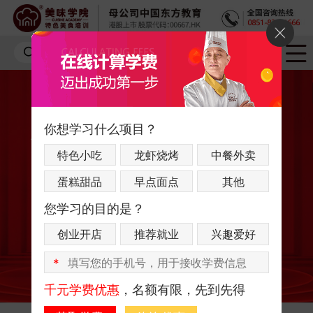
你想学习什么项目？
特色小吃
龙虾烧烤
中餐外卖
蛋糕甜品
早点面点
其他
您学习的目的是？
创业开店
推荐就业
兴趣爱好
*
千元学费优惠
，名额有限，先到先得
肉蟹煲