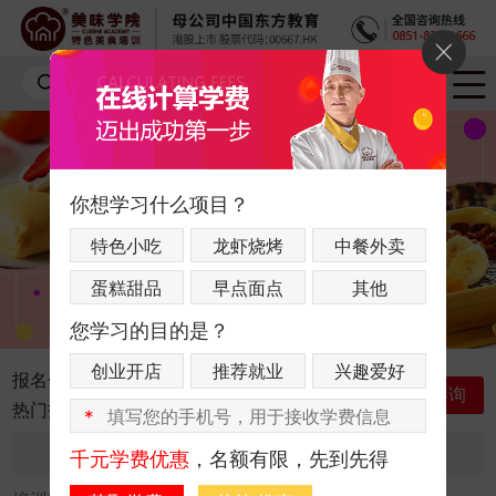
你想学习什么项目？
特色小吃
龙虾烧烤
中餐外卖
蛋糕甜品
早点面点
其他
您学习的目的是？
创业开店
推荐就业
兴趣爱好
报名优惠：
联系咨询老师获取最新优惠
立即咨询
热门指数：
*
咨询人数：13564
报名人数：2069
千元学费优惠
，名额有限，先到先得