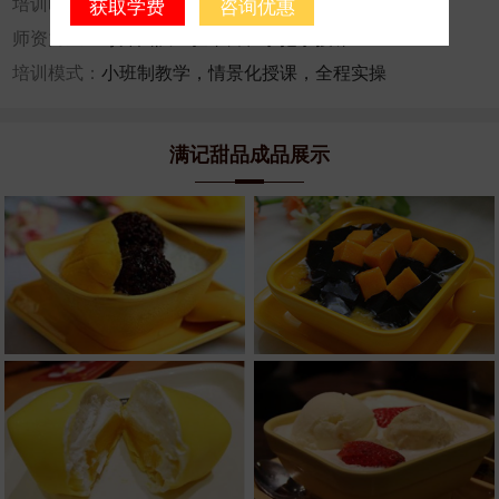
培训时间：
节假日不休，随到随学，学成为止
获取学费
咨询优惠
师资力量：
导师团队经验丰富、手把手授课
培训模式：
小班制教学，情景化授课，全程实操
满记甜品成品展示