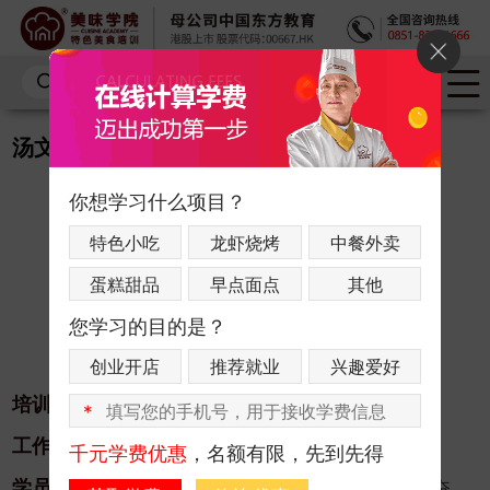
汤文才
你想学习什么项目？
特色小吃
龙虾烧烤
中餐外卖
蛋糕甜品
早点面点
其他
您学习的目的是？
创业开店
推荐就业
兴趣爱好
培训项目：
中餐创业课程
*
工作单位：
汤半鲜中餐店
千元学费优惠
，名额有限，先到先得
学员心声：
他说做事就要做到好，年轻，就应该来奋