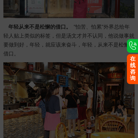
年轻从来不是松懈的借口。
“怕苦、怕累”外界总给年
轻人贴上类似的标签，但是汤文才并不认同，他说做事就
要做到好，年轻，就应该来奋斗，年轻，从来不是松懈的
借口。
在
线
咨
询