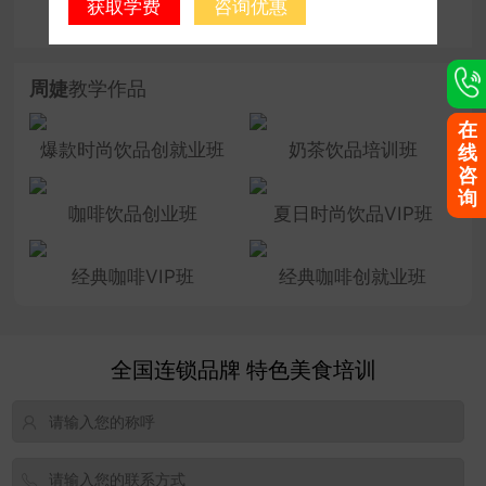
获取学费
咨询优惠
咨询老师
周婕
教学作品
在
爆款时尚饮品创就业班
奶茶饮品培训班
线
咨
询
咖啡饮品创业班
夏日时尚饮品VIP班
经典咖啡VIP班
经典咖啡创就业班
全国连锁品牌 特色美食培训