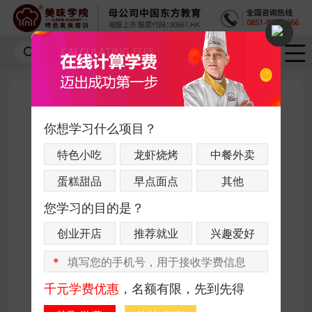
周婕
饮品大师
你想学习什么项目？
特色小吃
龙虾烧烤
中餐外卖
荣誉及获奖情况：
2014年-2016年 厦门熊先森咖啡馆培训师、
蛋糕甜品
早点面点
其他
品控
您学习的目的是？
2016年-2017年 厦门反正咖啡馆培训师、品
创业开店
推荐就业
兴趣爱好
控
2017年-2018年《咖啡精品生活》公众号特
*
约撰稿人
千元学费优惠
，名额有限，先到先得
2018年至今 任职美味学院高级咖啡讲师