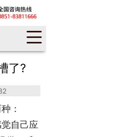
槽了?
32
两种：
感觉自己应