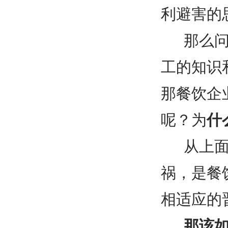
利避害的
那么
工的知识
那餐饮企
呢？为
什
从上
祸，是餐
相适应的
那该