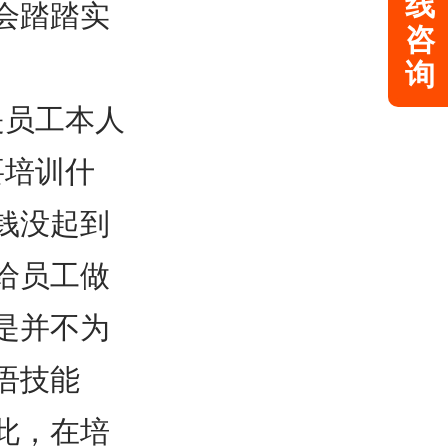
线
会踏踏实
咨
询
是员工本人
要培训什
钱没起到
给员工做
是并不为
语技能
此，在培