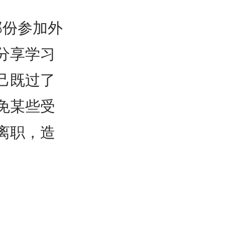
部份参加外
分享学习
己既过了
免某些受
离职，造