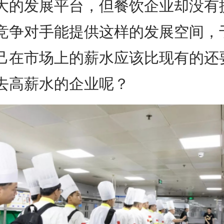
大的发展平台，但餐饮企业却没有
您学习的目的是？
竞争对手能提供这样的发展空间，
创业开店
推荐就业
兴趣爱好
己在市场上的薪水应该比现有的还
*
去高薪水的企业呢？
千元学费优惠
，名额有限，先到
先得
获取学费
咨询优惠