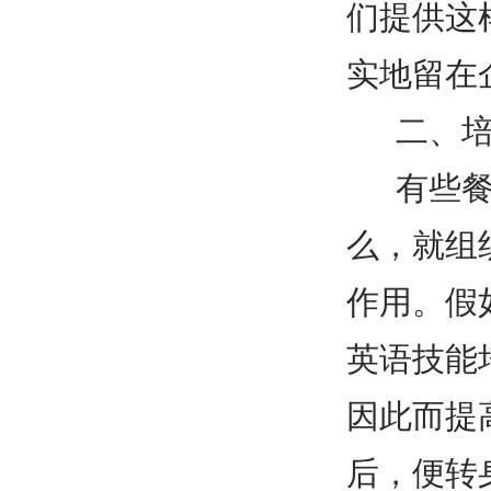
们提供这
实地留在
二、
有些
么，就组
作用。假
英语技能
因此而提
后，便转