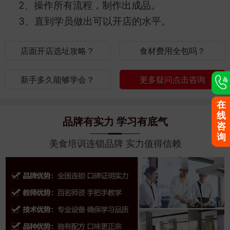
2、操作所有流程，制作出成品。
3、直到学员做出可以开店的水平。
店面开店选址攻略？
食材费用全包吗？
新手多久能够学会？
更多疑问点击咨询
在
线
品牌有实力 学习有底气
咨
询
美食培训连锁品牌 实力值得信赖