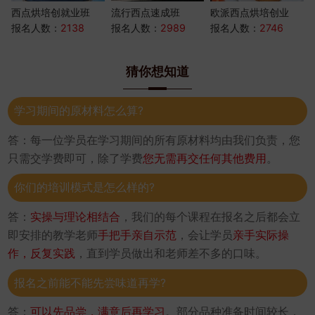
西点烘培创就业班
流行西点速成班
欧派西点烘培创业
报名人数：
2138
报名人数：
2989
报名人数：
2746
猜你想知道
学习期间的原材料怎么算?
答：每一位学员在学习期间的所有原材料均由我们负责，您
只需交学费即可，除了学费
您无需再交任何其他费用
。
你们的培训模式是怎么样的?
答：
实操与理论相结合
，我们的每个课程在报名之后都会立
即安排的教学老师
手把手亲自示范
，会让学员
亲手实际操
作，反复实践
，直到学员做出和老师差不多的口味。
报名之前能不能先尝味道再学?
答：
可以先品尝，满意后再学习
。部分品种准备时间较长，