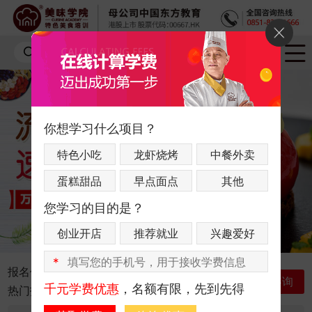
你想学习什么项目？
特色小吃
龙虾烧烤
中餐外卖
蛋糕甜品
早点面点
其他
您学习的目的是？
创业开店
推荐就业
兴趣爱好
*
报名优惠：
联系咨询老师获取最新优惠
立即咨询
千元学费优惠
，名额有限，先到先得
热门指数：