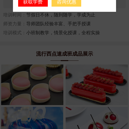
获取学费
咨询优惠
咨询人数：30237
报名人数：2989
培训时间：
节假日不休，随到随学，学成为止
师资力量：
导师团队经验丰富、手把手授课
培训模式：
小班制教学，情景化授课，全程实操
流行西点速成班成品展示