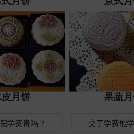
港式月饼
京式月
冰皮月饼
果蔬月
院学费贵吗？
交了学费能