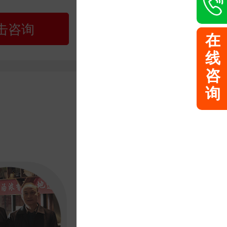
击咨询
在
线
咨
询