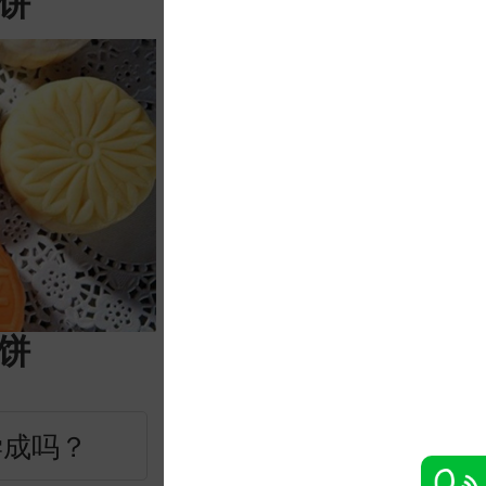
饼
饼
学成吗？