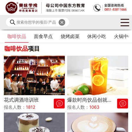
咖啡饮品
面食早点
烧烤卤菜
休闲小吃
火锅中
咖啡饮品
项目
花式调酒培训班
爆款时尚饮品创就业
报名人数：
1812
报名人数：
1063
班