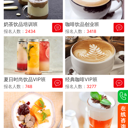
奶茶饮品培训班
咖啡饮品创业班
报名人数：
2434
报名人数：
3418
夏日时尚饮品VIP班
经典咖啡VIP班
报名人数：
748
报名人数：
3277
在
线
咨
询